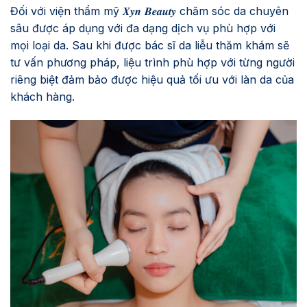
Đối với viện thẩm mỹ 𝑿𝒚𝒏 𝑩𝒆𝒂𝒖𝒕𝒚 chăm sóc da chuyên
sâu được áp dụng với đa dạng dịch vụ phù hợp với
mọi loại da. Sau khi được bác sĩ da liễu thăm khám sẽ
tư vấn phương pháp, liệu trình phù hợp với từng người
riêng biệt đảm bảo được hiệu quả tối ưu với làn da của
khách hàng.