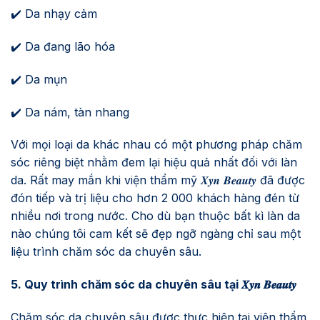
✔️ Da nhạy cảm
✔️ Da đang lão hóa
✔️ Da mụn
✔️ Da nám, tàn nhang
Với mọi loại da khác nhau có một phương pháp chăm
sóc riêng biệt nhằm đem lại hiệu quả nhất đối với làn
da. Rất may mắn khi viện thẩm mỹ 𝑿𝒚𝒏 𝑩𝒆𝒂𝒖𝒕𝒚 đã được
đón tiếp và trị liệu cho hơn 2 000 khách hàng đén từ
nhiều nơi trong nước. Cho dù bạn thuộc bất kì làn da
nào chúng tôi cam kết sẽ đẹp ngỡ ngàng chỉ sau một
liệu trình chăm sóc da chuyên sâu.
5. Quy trình chăm sóc da chuyên sâu tại 𝑿𝒚𝒏 𝑩𝒆𝒂𝒖𝒕𝒚
Chăm sóc da chuyên sâu được thực hiện tại viện thẩm