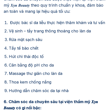
mỹ 𝑿𝒚𝒏 𝑩𝒆𝒂𝒖𝒕𝒚 theo quy trình chuẩn y khoa, đảm bảo
an toàn và mang lại hiệu quả tối ưu:
Được bác sĩ da liễu thực hiện thăm khám và tư vấn
Vệ sinh – tẩy trang thông thoáng cho làn da
Rửa mặt sạch sâu
Tẩy tế bào chết
Hút chì thải độc tố
Cân bằng độ pH cho da
Massage thư giãn cho làn da
Thoa kem chống nắng
Hướng dẫn chăm sóc da tại nhà
6. Chăm sóc da chuyên sâu tại viện thẩm mỹ 𝑿𝒚𝒏
𝑩𝒆𝒂𝒖𝒕𝒚 có gì nổi bậc: