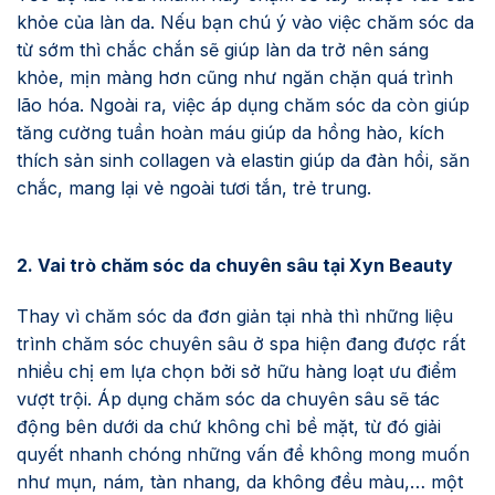
khỏe của làn da. Nếu bạn chú ý vào việc chăm sóc da
từ sớm thì chắc chắn sẽ giúp làn da trở nên sáng
khỏe, mịn màng hơn cũng như ngăn chặn quá trình
lão hóa. Ngoài ra, việc áp dụng chăm sóc da còn giúp
tăng cường tuần hoàn máu giúp da hồng hào, kích
thích sản sinh collagen và elastin giúp da đàn hồi, săn
chắc, mang lại vẻ ngoài tươi tắn, trẻ trung.
2. Vai trò chăm sóc da chuyên sâu tại Xyn Beauty
Thay vì chăm sóc da đơn giản tại nhà thì những liệu
trình chăm sóc chuyên sâu ở spa hiện đang được rất
nhiều chị em lựa chọn bởi sở hữu hàng loạt ưu điểm
vượt trội. Áp dụng chăm sóc da chuyên sâu sẽ tác
động bên dưới da chứ không chỉ bề mặt, từ đó giải
quyết nhanh chóng những vấn đề không mong muốn
như mụn, nám, tàn nhang, da không đều màu,… một