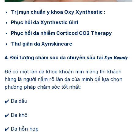
Trị mụn chuẩn y khoa Oxy Xynthestic :
Phục hồi da Xynthestic 6in1
Phục hồi da nhiễm Corticod CO2 Therapy
Thư giãn da Xynskincare
4. Đối tượng chăm sóc da chuyên sâu tại 𝑿𝒚𝒏 𝑩𝒆𝒂𝒖𝒕𝒚
Để có một làn da khỏe khoắn mịn màng thì khách
hàng là người nắm rõ làn da của mình để lựa chọn
phương pháp chăm sóc tốt nhất:
✔️ Da dầu
✔️ Da khô
✔️ Da hỗn hợp