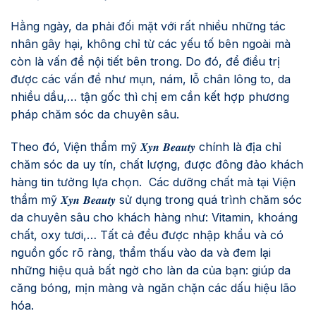
Hằng ngày, da phải đối mặt với rất nhiều những tác
nhân gây hại, không chỉ từ các yếu tố bên ngoài mà
còn là vấn đề nội tiết bên trong. Do đó, để điều trị
được các vấn đề như mụn, nám, lỗ chân lông to, da
nhiều dầu,… tận gốc thì chị em cần kết hợp phương
pháp chăm sóc da chuyên sâu.
Theo đó, Viện thẩm mỹ 𝑿𝒚𝒏 𝑩𝒆𝒂𝒖𝒕𝒚 chính là địa chỉ
chăm sóc da uy tín, chất lượng, được đông đảo khách
hàng tin tưởng lựa chọn. Các dưỡng chất mà tại Viện
thẩm mỹ 𝑿𝒚𝒏 𝑩𝒆𝒂𝒖𝒕𝒚 sử dụng trong quá trình chăm sóc
da chuyên sâu cho khách hàng như: Vitamin, khoáng
chất, oxy tươi,… Tất cả đều được nhập khẩu và có
nguồn gốc rõ ràng, thẩm thấu vào da và đem lại
những hiệu quả bất ngờ cho làn da của bạn: giúp da
căng bóng, mịn màng và ngăn chặn các dấu hiệu lão
hóa.