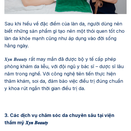
Sau khi hiểu về đặc điểm của làn da, người dùng nên
biết những sản phẩm gì tạo nên một thói quen tốt cho
làn da khỏe mạnh cũng như áp dụng vào đời sống
hằng ngày.
𝑿𝒚𝒏 𝑩𝒆𝒂𝒖𝒕𝒚 rất may mắn đã được bộ y tế cấp phép
phòng khám da liễu, với đội ngũ y bác sĩ – dược sĩ lâu
năm trong nghề. Với công nghệ tiên tiến thực hiện
thăm khám, soi da, đảm bảo việc điều trị đúng chuẩn
y khoa rút ngắn thời gian điều trị da.
3. Các dịch vụ chăm sóc da chuyên sâu tại viện
thẩm mỹ 𝑿𝒚𝒏 𝑩𝒆𝒂𝒖𝒕𝒚