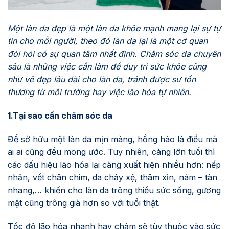
Một làn da đẹp là một làn da khỏe mạnh mang lại sự tự
tin cho mỗi người, theo đó làn da lại là một cơ quan
đòi hỏi có sự quan tâm nhất định. Chăm sóc da chuyên
sâu là những việc cần làm để duy trì sức khỏe cũng
như vẻ đẹp lâu dài cho làn da, tránh được sư tổn
thương từ môi trường hay việc lão hóa tự nhiên.
1.Tại sao cần chăm sóc da
Để sở hữu một làn da mịn màng, hồng hào là điều mà
ai ai cũng đều mong ước. Tuy nhiên, càng lớn tuổi thì
các dấu hiệu lão hóa lại càng xuất hiện nhiều hơn: nếp
nhăn, vết chân chim, da chảy xệ, thâm xỉn, nám – tàn
nhang,… khiến cho làn da trông thiếu sức sống, gương
mặt cũng trông già hơn so với tuổi thật.
Tốc độ lão hóa nhanh hay chậm sẽ tùy thuộc vào sức