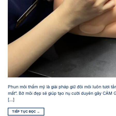
Phun môi thẩm mỹ là giải pháp giữ đôi môi luôn tươi tắn
mất”. Bờ môi đẹp sẽ giúp tạo nụ cười duyên gây CẢM 
[…]
TIẾP TỤC ĐỌC
→