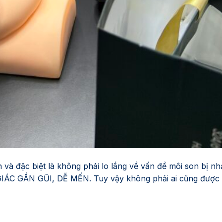
 và đặc biệt là không phải lo lắng về vấn đề môi son bị nhạ
GIÁC GẦN GŨI, DỄ MẾN. Tuy vậy không phải ai cũng được 